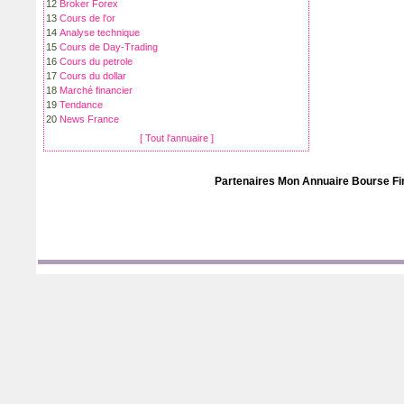
12
Broker Forex
13
Cours de l'or
14
Analyse technique
15
Cours de Day-Trading
16
Cours du petrole
17
Cours du dollar
18
Marché financier
19
Tendance
20
News France
[ Tout l'annuaire ]
Partenaires Mon
Annuaire Bourse F