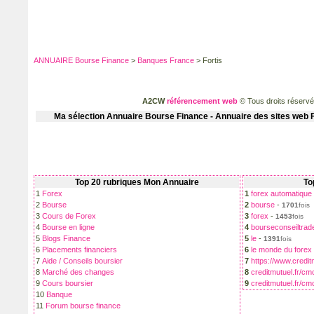
ANNUAIRE Bourse Finance
>
Banques France
> Fortis
A2CW
référencement web
© Tous droits réserv
Ma sélection
Annuaire Bourse Finance - Annuaire des sites web F
Top 20 rubriques Mon Annuaire
To
1
Forex
1
forex automatique
2
Bourse
2
bourse
-
1701
fois
3
Cours de Forex
3
forex
-
1453
fois
4
Bourse en ligne
4
bourseconseiltrad
5
Blogs Finance
5
le
-
1391
fois
6
Placements financiers
6
le monde du forex
7
Aide / Conseils boursier
7
https://www.credit
8
Marché des changes
8
creditmutuel.fr/cmc
9
Cours boursier
9
creditmutuel.fr/cm
10
Banque
11
Forum bourse finance