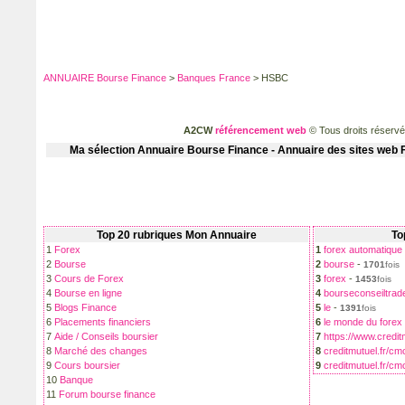
ANNUAIRE Bourse Finance
>
Banques France
> HSBC
A2CW
référencement web
© Tous droits réserv
Ma sélection
Annuaire Bourse Finance - Annuaire des sites web F
Top 20 rubriques Mon Annuaire
To
1
Forex
1
forex automatique
2
Bourse
2
bourse
-
1701
fois
3
Cours de Forex
3
forex
-
1453
fois
4
Bourse en ligne
4
bourseconseiltrad
5
Blogs Finance
5
le
-
1391
fois
6
Placements financiers
6
le monde du forex
7
Aide / Conseils boursier
7
https://www.credit
8
Marché des changes
8
creditmutuel.fr/cmc
9
Cours boursier
9
creditmutuel.fr/cm
10
Banque
11
Forum bourse finance