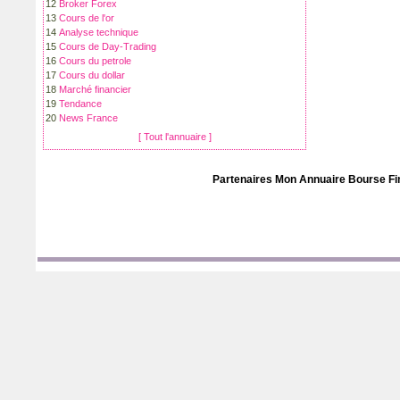
12
Broker Forex
13
Cours de l'or
14
Analyse technique
15
Cours de Day-Trading
16
Cours du petrole
17
Cours du dollar
18
Marché financier
19
Tendance
20
News France
[ Tout l'annuaire ]
Partenaires Mon
Annuaire Bourse F