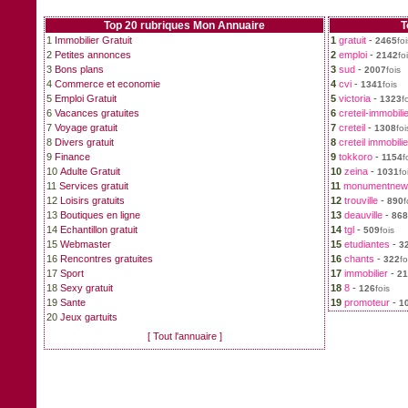
Top 20 rubriques Mon Annuaire
T
1
Immobilier Gratuit
1
gratuit
-
2465
foi
2
Petites annonces
2
emploi
-
2142
fo
3
Bons plans
3
sud
-
2007
fois
4
Commerce et economie
4
cvi
-
1341
fois
5
Emploi Gratuit
5
victoria
-
1323
f
6
Vacances gratuites
6
creteil-immobilie
7
Voyage gratuit
7
creteil
-
1308
foi
8
Divers gratuit
8
creteil immobilie
9
Finance
9
tokkoro
-
1154
f
10
Adulte Gratuit
10
zeina
-
1031
fo
11
Services gratuit
11
monumentnew
12
Loisirs gratuits
12
trouville
-
890
f
13
Boutiques en ligne
13
deauville
-
868
14
Echantillon gratuit
14
tgl
-
509
fois
15
Webmaster
15
etudiantes
-
3
16
Rencontres gratuites
16
chants
-
322
fo
17
Sport
17
immobilier
-
21
18
Sexy gratuit
18
8
-
126
fois
19
Sante
19
promoteur
-
1
20
Jeux gartuits
[ Tout l'annuaire ]
Partenaires Mon
Annuaire du Grat