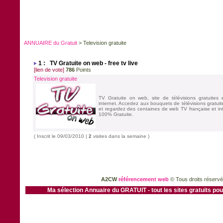
ANNUAIRE du Gratuit
> Television gratuite
1 : TV Gratuite on web - free tv live
[lien de vote]
786
Points
Television gratuite
TV Gratuite on web, site de télévisions gratuites 
internet. Accedez aux bouquets de télévisions gratuit
et regardez des centaines de web TV française et int
100% Gratuite.
( Inscrit le 09/03/2010 |
2
visites dans la semaine )
A2CW
référencement web
© Tous droits réserv
Ma sélection
Annuaire du GRATUIT - tout les sites gratuits pou