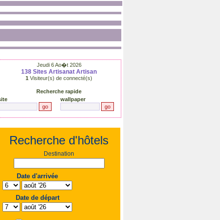
Jeudi 6 Ao�t 2026
138
Sites Artisanat Artisan
1
Visiteur(s) de connecté(s)
Recherche rapide
site
wallpaper
Recherche d'hôtels
Destination
Date d'arrivée
Date de départ