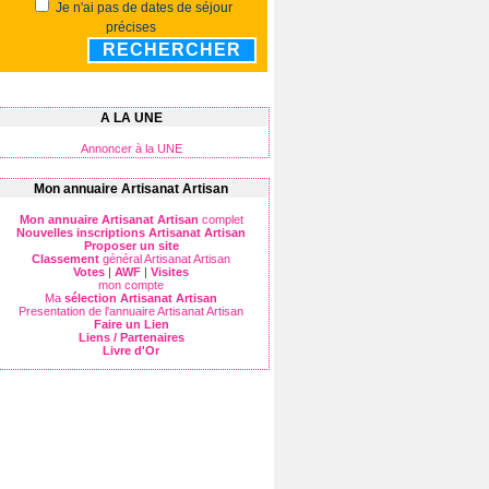
Je n'ai pas de dates de séjour
précises
RECHERCHER
A LA UNE
Annoncer à la UNE
Mon annuaire Artisanat Artisan
Mon annuaire Artisanat Artisan
complet
Nouvelles inscriptions Artisanat Artisan
Proposer un site
Classement
général Artisanat Artisan
Votes
|
AWF
|
Visites
mon compte
Ma
sélection Artisanat Artisan
Presentation de l'annuaire Artisanat Artisan
Faire un Lien
Liens / Partenaires
Livre d'Or