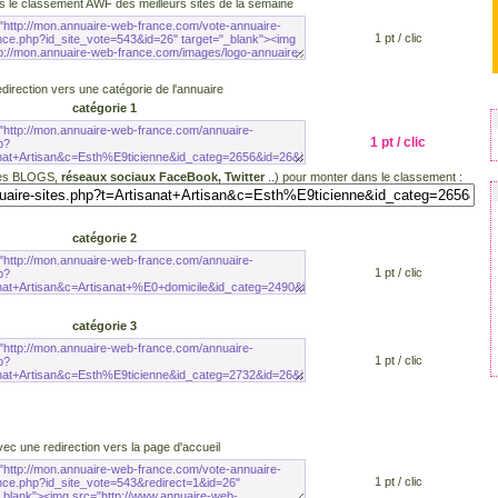
s le
classement AWF
des
meilleurs sites de la semaine
1 pt / clic
direction vers une catégorie de l'annuaire
catégorie 1
1 pt / clic
les BLOGS,
réseaux sociaux FaceBook, Twitter
..) pour monter dans le classement :
catégorie 2
1 pt / clic
catégorie 3
1 pt / clic
ec une redirection vers la
page d'accueil
1 pt / clic