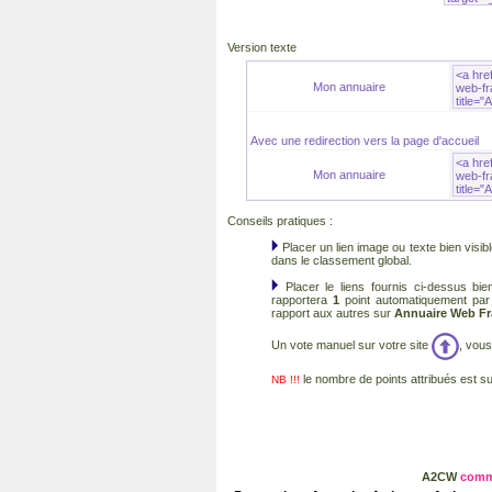
Version texte
Mon annuaire
Avec une redirection vers la
page d'accueil
Mon annuaire
Conseils pratiques :
Placer un lien image ou texte bien visi
dans le classement global.
Placer le
liens fournis ci-dessus bi
rapportera
1
point
automatiquement pa
rapport aux autres sur
Annuaire Web F
Un vote manuel sur votre site
, vous
le nombre de points attribués est s
NB !!!
A2CW
comm