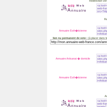
Redirection ver
Re
Annuaire Esth�ticienne
lien nu permanent de vote :
(à placer dans 
Annuaire Artisanat � domicile
Annuaire Esth�ticienne
Av