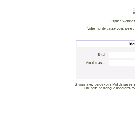
Espace Webmaste
Votre mot de passe vous a été tra
Ide
Email :
Mot de passe :
Si vous avez perdu votre Mot de passe, 
une boite de dialogue apparaitra 