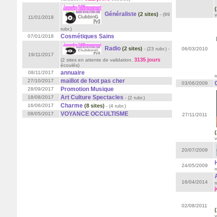
(
Généraliste
(2 sites)
- (99
v
11/01/2018
rubr.)
Cosmétiques Sains
07/01/2018
Radio
(2 sites)
- (23 rubr.)
-
06/03/2010
19/11/2017
3135 jours
(2 sites en attente de validation.
écoulés
)
annuaire
08/11/2017
r
maillot de foot pas cher
27/10/2017
03/06/2009
Promotion Musique
28/09/2017
Art Culture Spectacles
18/08/2017
- (2 rubr.)
Charme
16/06/2017
(8 sites)
- (4 rubr.)
VOYANCE OCCULTISME
08/05/2017
27/11/2011
(
v
20/07/2009
24/05/2009
r
16/04/2014
r
j
02/08/2011
(
v