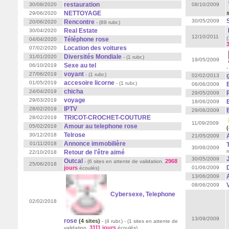
restauration
30/08/2020
08/10/2009
s
NETTOYAGE
29/06/2020
30/05/2009
Rencontre
20/06/2020
- (69 rubr.)
Real Estate
30/04/2020
12/10/2011
(
Téléphone rose
04/04/2020
3
Location des voitures
07/02/2020
Diversités Mondiale
31/01/2020
- (1 rubr.)
19/05/2009
Sexe au tel
06/10/2019
-
voyant
27/06/2019
- (1 rubr.)
02/02/2013
accesoire licorne
01/05/2019
- (1 rubr.)
06/06/2009
chicha
24/04/2019
29/05/2009
voyage
29/03/2019
18/06/2009
IPTV
28/02/2019
29/06/2009
TRICOT-CROCHET-COUTURE
28/02/2019
11/09/2009
Amour au telephone rose
05/02/2019
(
Telrose
30/12/2018
21/05/2009
Annonce immobilière
01/11/2018
30/06/2009
r
Retour de l'être aimé
22/10/2018
30/05/2009
Outcal
2968
- (6 sites en attente de validation.
25/06/2018
jours
01/06/2009
écoulés
)
13/06/2009
08/06/2009
Cybersexe, Telephone
02/02/2018
13/09/2009
rose
(4 sites)
- (4 rubr.)
- (1 sites en attente de
3111 jours
validation.
écoulés
)