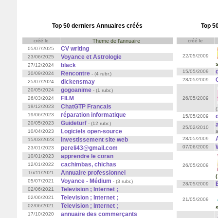
Top 50 derniers Annuaires créés
Top 50
créé le
Theme de l'annuaire
créé le
CV writing
05/07/2025
22/05/2009
Voyance et Astrologie
23/06/2025
s
black
27/12/2024
15/05/2009
Rencontre
30/09/2024
- (4 rubr.)
28/05/2009
dickensmay
25/07/2024
gogoanime
20/05/2024
- (1 rubr.)
FILM
26/03/2024
26/05/2009
ChatGTP Francais
19/12/2023
(
réparation informatique
19/06/2023
15/05/2009
Guideturf
20/05/2023
- (12 rubr.)
25/02/2010
Logiciels open-source
10/04/2023
a
28/05/2009
Investissement site web
15/03/2023
07/06/2009
pereli43@gmail.com
23/01/2023
apprendre le coran
10/01/2023
cachimbas, chichas
12/01/2022
26/05/2009
Annuaire professionnel
16/11/2021
(
Voyance - Médium
05/07/2021
- (3 rubr.)
28/05/2009
Television ; Internet ;
02/06/2021
Television ; Internet ;
02/06/2021
21/05/2009
Television ; Internet ;
02/06/2021
s
annuaire des commerçants
17/10/2020