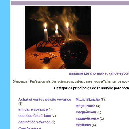
annuaire paranormal-voyance-esote
Bienvenue ! Professionnels des sciences occultes venez vous afficher sur ce nouvel 
Catégories principales de l'annuaire paranor
Achat et ventes de site voyance
Magie Blanche
(5)
(1)
Magie Noire
(4)
annuaire voyance
(4)
magnétiseur
(3)
boutique ésotérique
(2)
magnétiseuse
(1)
cabinet de voyance
(2)
médiums
(6)
Cam Voyance