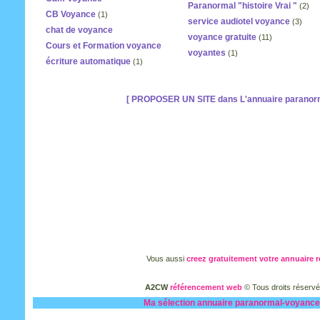
Paranormal "histoire Vrai "
(2)
CB Voyance
(1)
service audiotel voyance
(3)
chat de voyance
voyance gratuite
(11)
Cours et Formation voyance
voyantes
(1)
écriture automatique
(1)
[ PROPOSER UN SITE dans L'annuaire paranorm
Vous aussi
creez gratuitement votre annuaire 
A2CW
référencement web
© Tous droits réserv
Ma sélection
annuaire paranormal-voyance