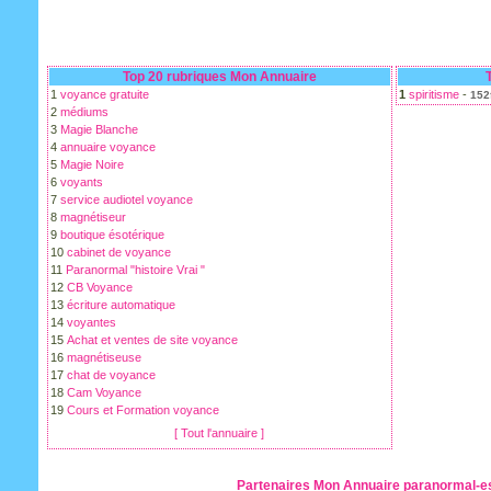
Top 20 rubriques Mon Annuaire
1
voyance gratuite
1
spiritisme
-
152
2
médiums
3
Magie Blanche
4
annuaire voyance
5
Magie Noire
6
voyants
7
service audiotel voyance
8
magnétiseur
9
boutique ésotérique
10
cabinet de voyance
11
Paranormal "histoire Vrai "
12
CB Voyance
13
écriture automatique
14
voyantes
15
Achat et ventes de site voyance
16
magnétiseuse
17
chat de voyance
18
Cam Voyance
19
Cours et Formation voyance
[ Tout l'annuaire ]
Partenaires Mon
Annuaire paranormal-e