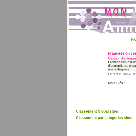
Fi
Francession ces
Cession d'entrepri
Francession est un
d'entreprises, c'e
une entreprise
( Inscrit le 15/07/2
Mots Clés :
Classement Global sites
Classement par catégories sites