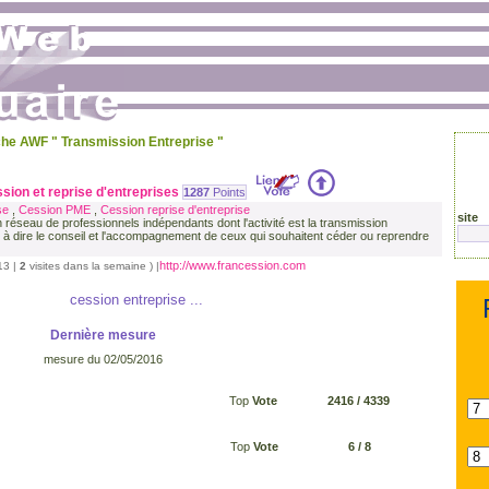
che AWF " Transmission Entreprise "
sion et reprise d'entreprises
1287
Points
se
,
Cession PME
,
Cession reprise d'entreprise
site
 réseau de professionnels indépendants dont l'activité est la transmission
st à dire le conseil et l'accompagnement de ceux qui souhaitent céder ou reprendre
http://www.francession.com
013 |
2
visites dans la semaine ) |
cession entreprise ...
Dernière mesure
mesure du
02/05/2016
Top
Vote
2416
/ 4339
Top
Vote
6
/ 8