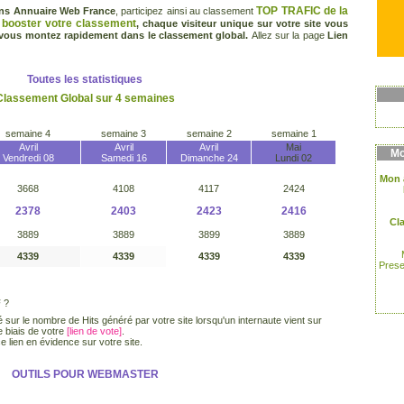
TOP TRAFIC de la
ans Annuaire Web France
, participez ainsi au classement
booster votre classement
t
, chaque visiteur unique sur votre site vous
 vous montez rapidement dans le classement global.
Allez sur la page
Lien
Toutes les statistiques
Classement Global sur 4 semaines
semaine 4
semaine 3
semaine 2
semaine 1
Avril
Avril
Avril
Mai
Mo
Vendredi 08
Samedi 16
Dimanche 24
Lundi 02
Mon 
3668
4108
4117
2424
2378
2403
2423
2416
Cl
3889
3889
3899
3889
4339
4339
4339
4339
Prese
F
?
 sur le nombre de Hits généré par votre site lorsqu'un internaute vient sur
e biais de votre
[lien de vote]
.
e lien en évidence sur votre site.
OUTILS POUR WEBMASTER