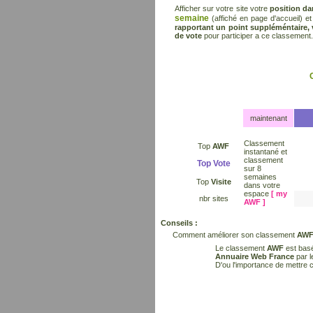
Afficher sur votre site votre
position d
semaine
(affiché en page d'accueil) e
rapportant un point suppléméntaire,
de vote
pour participer a ce classement.
maintenant
Classement
Top
AWF
instantané et
classement
Top
Vote
sur 8
semaines
Top
Visite
dans votre
espace
[ my
nbr sites
AWF ]
Conseils :
Comment améliorer son classement
AW
Le classement
AWF
est basé
Annuaire Web France
par l
D'ou l'importance de mettre c