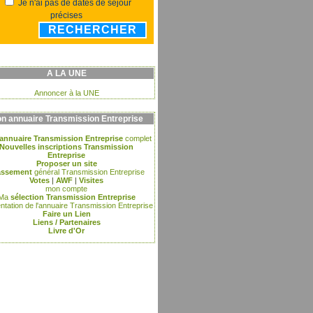
Je n'ai pas de dates de séjour
précises
RECHERCHER
A LA UNE
Annoncer à la UNE
n annuaire Transmission Entreprise
annuaire Transmission Entreprise
complet
Nouvelles inscriptions Transmission
Entreprise
Proposer un site
assement
général Transmission Entreprise
Votes
|
AWF
|
Visites
mon compte
Ma
sélection Transmission Entreprise
ntation de l'annuaire Transmission Entreprise
Faire un Lien
Liens / Partenaires
Livre d'Or