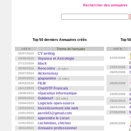
Rechercher des annuaires
Top 50 derniers Annuaires créés
Top 50
créé le
Theme de l'annuaire
créé le
CV writing
05/07/2025
22/05/2009
Voyance et Astrologie
23/06/2025
(
black
27/12/2024
15/05/2009
Rencontre
30/09/2024
- (4 rubr.)
28/05/2009
dickensmay
25/07/2024
gogoanime
20/05/2024
- (1 rubr.)
FILM
26/03/2024
26/05/2009
ChatGTP Francais
19/12/2023
(
réparation informatique
19/06/2023
d
15/05/2009
Guideturf
20/05/2023
- (12 rubr.)
25/02/2010
Logiciels open-source
a
10/04/2023
A
28/05/2009
Investissement site web
15/03/2023
07/06/2009
pereli43@gmail.com
23/01/2023
apprendre le coran
10/01/2023
cachimbas, chichas
12/01/2022
26/05/2009
Annuaire professionnel
16/11/2021
(