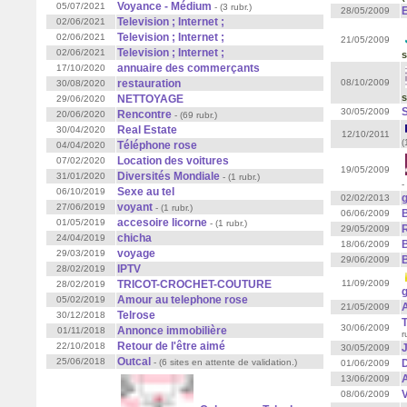
Voyance - Médium
05/07/2021
- (3 rubr.)
28/05/2009
Television ; Internet ;
02/06/2021
Television ; Internet ;
02/06/2021
21/05/2009
Television ; Internet ;
02/06/2021
s
annuaire des commerçants
17/10/2020
restauration
08/10/2009
30/08/2020
s
NETTOYAGE
29/06/2020
30/05/2009
Rencontre
20/06/2020
- (69 rubr.)
Real Estate
30/04/2020
12/10/2011
(
Téléphone rose
04/04/2020
Location des voitures
07/02/2020
19/05/2009
Diversités Mondiale
31/01/2020
- (1 rubr.)
-
Sexe au tel
06/10/2019
g
02/02/2013
voyant
27/06/2019
- (1 rubr.)
06/06/2009
accesoire licorne
01/05/2019
- (1 rubr.)
29/05/2009
chicha
24/04/2019
18/06/2009
voyage
29/03/2019
29/06/2009
IPTV
28/02/2019
TRICOT-CROCHET-COUTURE
11/09/2009
28/02/2019
g
Amour au telephone rose
05/02/2019
21/05/2009
Telrose
30/12/2018
30/06/2009
Annonce immobilière
01/11/2018
r
Retour de l'être aimé
22/10/2018
J
30/05/2009
Outcal
25/06/2018
- (6 sites en attente de validation.)
01/06/2009
13/06/2009
V
08/06/2009