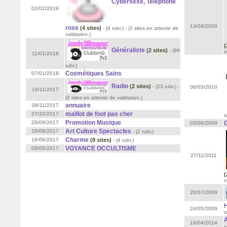
Cybersexe, Telephone
02/02/2018
13/09/2009
rose
(4 sites)
- (4 rubr.)
- (1 sites en attente de
validation.)
(
Généraliste
(2 sites)
- (99
v
11/01/2018
rubr.)
Cosmétiques Sains
07/01/2018
Radio
(2 sites)
- (23 rubr.)
-
06/03/2010
19/11/2017
(2 sites en attente de validation.)
annuaire
08/11/2017
maillot de foot pas cher
27/10/2017
r
Promotion Musique
28/09/2017
C
03/06/2009
Art Culture Spectacles
18/08/2017
- (2 rubr.)
Charme
16/06/2017
(8 sites)
- (4 rubr.)
VOYANCE OCCULTISME
08/05/2017
27/11/2011
(
v
20/07/2009
24/05/2009
r
16/04/2014
r